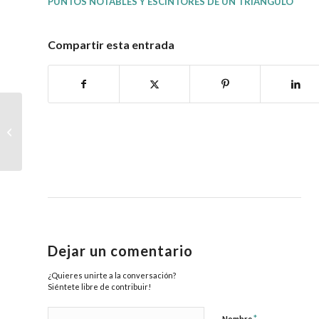
PUNTOS NOTABLES Y ESCINTORES DE UN TRIÁNGULO
Compartir esta entrada
DIDÁCTICA
DESARROLLADORA DE
LAS MATEMÁTICAS
Dejar un comentario
¿Quieres unirte a la conversación?
Siéntete libre de contribuir!
*
Nombre