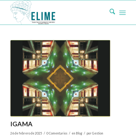
IGAMA
/
/
/
26 de febrero de 2025
0 Comentarios
en
Blog
por
Gestion